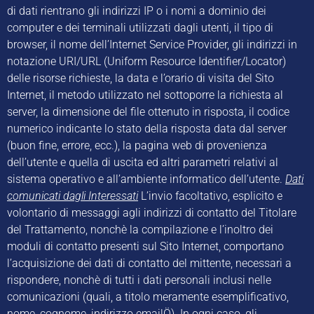
di dati rientrano gli indirizzi IP o i nomi a dominio dei
computer e dei terminali utilizzati dagli utenti, il tipo di
browser, il nome dell’Internet Service Provider, gli indirizzi in
notazione URI/URL (Uniform Resource Identifier/Locator)
delle risorse richieste, la data e l’orario di visita del Sito
Internet, il metodo utilizzato nel sottoporre la richiesta al
server, la dimensione del file ottenuto in risposta, il codice
numerico indicante lo stato della risposta data dal server
(buon fine, errore, ecc.), la pagina web di provenienza
dell’utente e quella di uscita ed altri parametri relativi al
sistema operativo e all’ambiente informatico dell’utente.
Dati
comunicati dagli Interessati
L’invio facoltativo, esplicito e
volontario di messaggi agli indirizzi di contatto del Titolare
del Trattamento, nonchè la compilazione e l’inoltro dei
moduli di contatto presenti sul Sito Internet, comportano
l’acquisizione dei dati di contatto del mittente, necessari a
rispondere, nonchè di tutti i dati personali inclusi nelle
comunicazioni (quali, a titolo meramente esemplificativo,
nome, cognome, indirizzo emailÖ). In ogni caso, gli