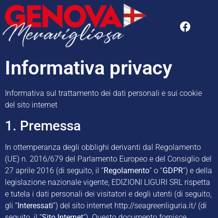
Informativa privacy
Informativa sul trattamento dei dati personali e sui cookie
del sito internet
1. Premessa
In ottemperanza degli obblighi derivanti dal Regolamento
(UE) n. 2016/679 del Parlamento Europeo e del Consiglio del
27 aprile 2016 (di seguito, il “
Regolamento
” o “
GDPR
“) e della
legislazione nazionale vigente, EDIZIONI LIGURI SRL rispetta
e tutela i dati personali dei visitatori e degli utenti (di seguito,
gli “
Interessati
“) del sito internet http://seagreenliguria.it/ (di
seguito, il “
Sito Internet
“). Questo documento fornisce