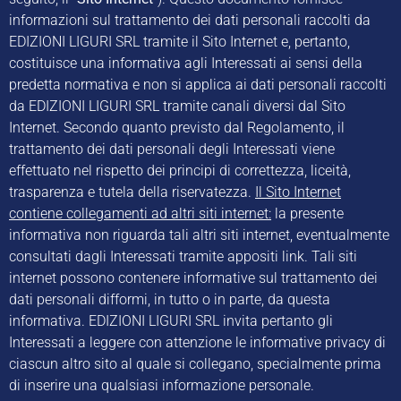
informazioni sul trattamento dei dati personali raccolti da
EDIZIONI LIGURI SRL tramite il Sito Internet e, pertanto,
costituisce una informativa agli Interessati ai sensi della
predetta normativa e non si applica ai dati personali raccolti
da EDIZIONI LIGURI SRL tramite canali diversi dal Sito
Internet. Secondo quanto previsto dal Regolamento, il
trattamento dei dati personali degli Interessati viene
effettuato nel rispetto dei principi di correttezza, liceità,
trasparenza e tutela della riservatezza.
Il Sito Internet
contiene collegamenti ad altri siti internet:
la presente
informativa non riguarda tali altri siti internet, eventualmente
consultati dagli Interessati tramite appositi link. Tali siti
internet possono contenere informative sul trattamento dei
dati personali difformi, in tutto o in parte, da questa
informativa. EDIZIONI LIGURI SRL invita pertanto gli
Interessati a leggere con attenzione le informative privacy di
ciascun altro sito al quale si collegano, specialmente prima
di inserire una qualsiasi informazione personale.