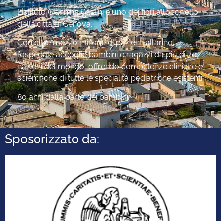
L’istituto Giannina Gaslini è uno dei fiori all’occhiello
della città di Genova.
Con oltre mezzo milione di pazienti all’anno,
l’ospedale accoglie bambini e ragazzi da più di 70
nazioni del mondo, offrendo competenze cliniche e
scientifiche di tutte le specialità pediatriche esistenti.
80 anni dalla parte dei bambini.
Sposorizzato da: