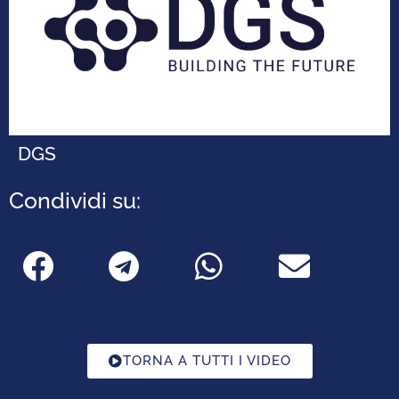
DGS
Condividi su:
TORNA A TUTTI I VIDEO